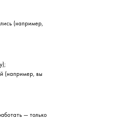
лись (например,
у);
й (например, вы
аботать — только