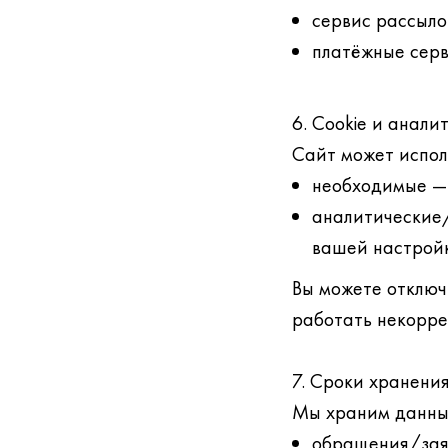
сервис рассыло
платёжные серви
6. Cookie и анали
Сайт может исполь
необходимые — 
аналитические/
вашей настройк
Вы можете отключ
работать некорре
7. Сроки хранени
Мы храним данные
обращения/заяв