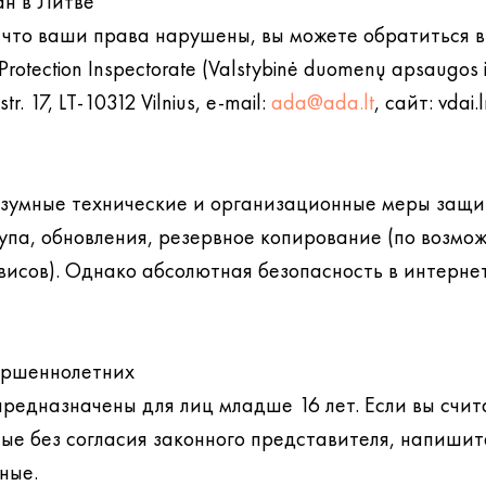
ан в Литве
, что ваши права нарушены, вы можете обратиться 
Protection Inspectorate (Valstybinė duomenų apsaugos i
tr. 17, LT-10312 Vilnius, e-mail:
ada@ada.lt
, сайт: vdai.lr
умные технические и организационные меры защит
упа, обновления, резервное копирование (по возмож
висов). Однако абсолютная безопасность в интерне
ершеннолетних
предназначены для лиц младше 16 лет. Если вы счит
ые без согласия законного представителя, напиши
ные.