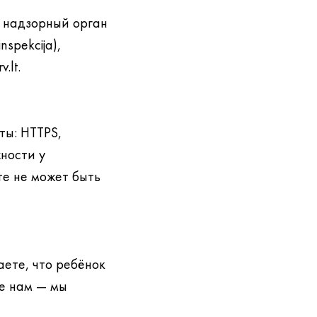
в надзорный орган
nspekcija),
v.lt.
ы: HTTPS,
ности у
те не может быть
аете, что ребёнок
те нам — мы