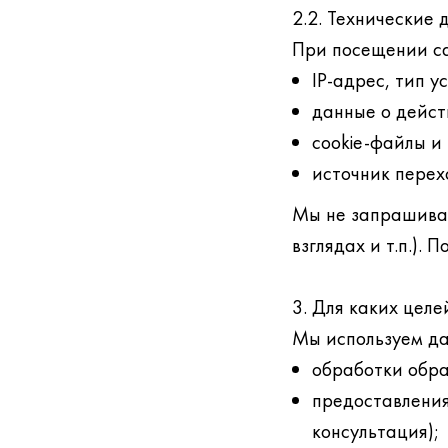
2.2. Технические 
При посещении са
IP-адрес, тип у
данные о действ
cookie-файлы и
источник пере
Мы не запрашивае
взглядах и т.п.).
3. Для каких цел
Мы используем да
обработки обра
предоставления
консультация);