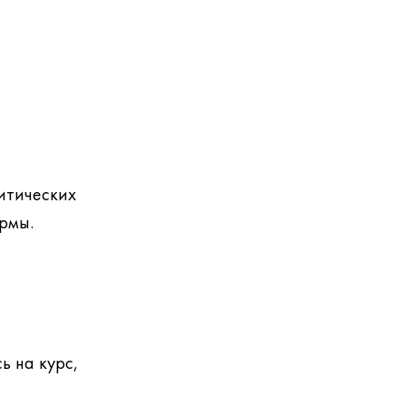
итических
ормы.
 на курс,